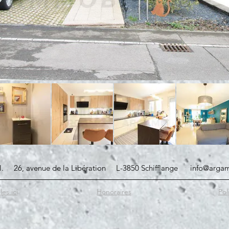
.rl. 26, avenue de la Libération L-3850 Schifflange
info@argam
es ici
Honoraires
Pol