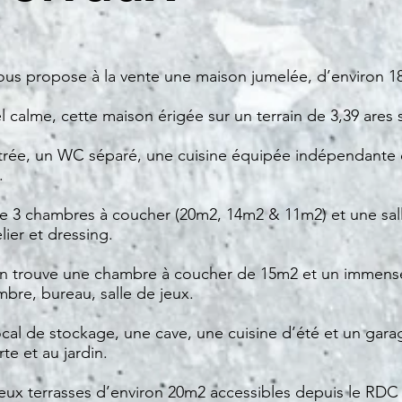
us propose à la vente une maison jumelée, d’environ 18
el calme, cette maison érigée sur un terrain de 3,39 ar
ntrée, un WC séparé, une cuisine équipée indépendante 
.
 3 chambres à coucher (20m2, 14m2 & 11m2) et une sall
ier et dressing.
n trouve une chambre à coucher de 15m2 et un immense
bre, bureau, salle de jeux.
cal de stockage, une cave, une cuisine d’été et un gara
te et au jardin.
deux terrasses d’environ 20m2 accessibles depuis le RD