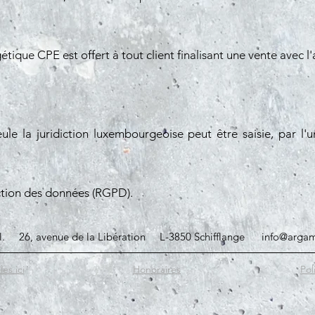
gétique CPE est offert à tout client finalisant une vente a
eule la juridiction luxembourgeoise peut être saisie, par l'
ection des données (RGPD).
.rl. 26, avenue de la Libération L-3850 Schifflange
info@argam
es ici
Honoraires
Pol