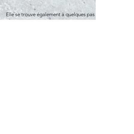
Elle se trouve également à quelques pas
du Lycée Guillaume Kroll (LGK) ainsi que
des principaux axes autoroutiers, offrant
un accès rapide vers Luxembourg-ville
et les zones économiques du sud du
pays.
Pour plus d'information, n'hésitez pas a
nous contacter au numéro
26 37 08 94
.