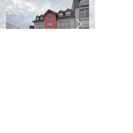
Argamo Immobilière s.a.rl. 26, avenue de la
Libération L-3850 Schifflange
info@argamo.lu
+352 26 37 08 94
Mentions légales disponibles ici
Honoraires